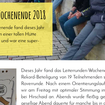
ochenende 2018
nende fand dieses Jahr
in einer tollen Hütte
 und war eine super-
Dieses Jahr fand das Leiterrunden-Wochen
Rekord-Beteiligung von 19 Teilnehmenden st
Roverrunde. Nach einem Orientierungslauf
wir am Freitag mit optimaler Stimmung im
bei Hirschaid an. Abends wurde fleißig g
gesellige Abend dauerte für manche bis in