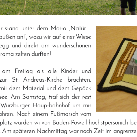
er stand unter dem Motto „NaTür –
außen an!“, wozu wir auf einer Wiese
ßlegg und direkt am wunderschönen
ama zelten durften!
 am Freitag als alle Kinder und
ur St. Andreas-Kirche brachten.
p mit dem Material und dem Gepäck
ee. Am Samstag, traf sich der rest
Würzburger Hauptbahnhof um mit
ahren. Nach einem Fußmarsch vom
platz wurden wi von Baden-Powell höchstpersönich be
uf. Am späteren Nachmittag war noch Zeit im angren