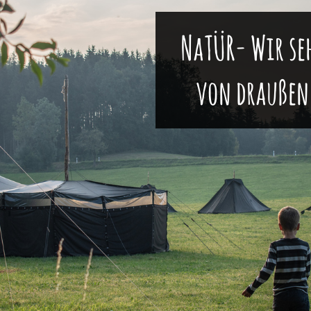
NaTÜR- Wir seh
von draußen 