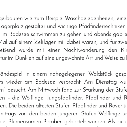
rbauten wie zum Beispiel Waschgelegenheiten, ein
gerplatz gestaltet und wichtige Pfadfindertechnike
t im Badesee schwimmen zu gehen und abends gab es 
Mal auf einem Zeltlager mit dabei waren, und für zwei
ließend wurde mit einer Nachtwanderung den Kin
ur im Dunklen auf eine ungewohnte Art und Weise zu
ndespiel in einem nahegelegenen Waldstück gespi
rs wieder am Badesee verbracht. Am Dienstag wu
m“ besucht. Am Mittwoch fand zur Stärkung der Stufe
ufen – die Wölflinge, Jungpfadfinder, Pfadfinder und 
ten. Die beiden ältesten Stufen Pfadfinder und Rover 
ttags von den beiden jüngeren Stufen Wölflinge u
piel Blumensamen-Bomben gebastelt wurden. Als die 